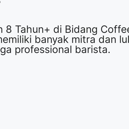
n
 8 Tahun+ di Bidang Coffe
emiliki banyak mitra dan lu
a professional barista.