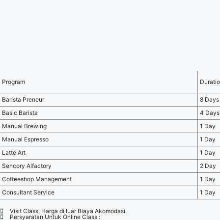
Program
Durati
Barista Preneur
8 Days
Basic Barista
4 Days
Manual Brewing
1 Day
Manual Espresso
1 Day
Latte Art
1 Day
Sencory Alfactory
2 Day
Coffeeshop Management
1 Day
Consultant Service
1 Day
Visit Class, Harga di luar Biaya Akomodasi.
Persyaratan Untuk Online Class :